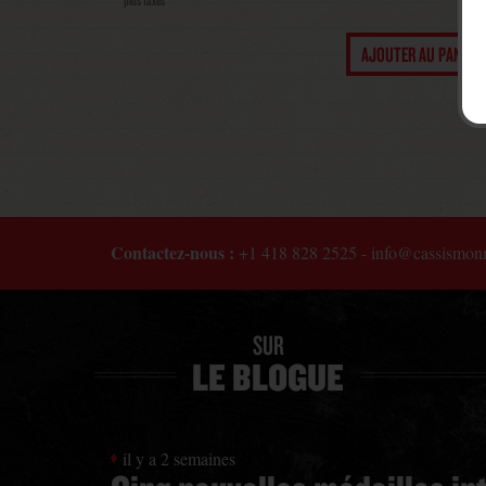
Contactez-nous :
+1 418 828 2525
-
info@cassismon
SUR
LE BLOGUE
il y a 2 semaines