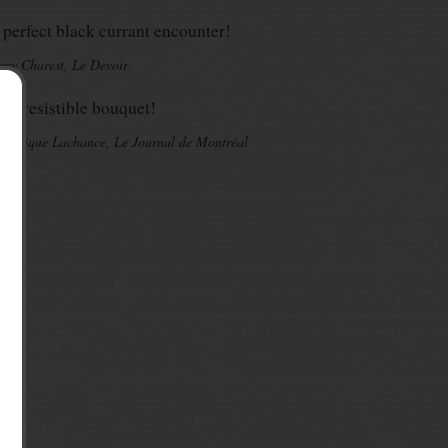
 perfect black currant encounter!
my Charest, Le Devoir
n irresistible bouquet!
minique Lachance, Le Journal de Montréal