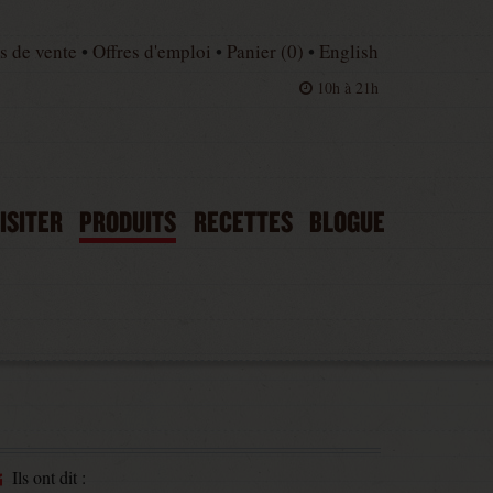
s de vente
•
Offres d'emploi
•
Panier (
0
)
•
English
10h à 21h
ISITER
PRODUITS
RECETTES
BLOGUE
Ils ont dit :