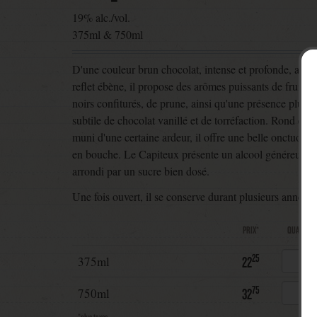
19% alc./vol.
375ml & 750ml
D'une couleur brun chocolat, intense et profonde, au
reflet ébène, il propose des arômes puissants de fruits
noirs confiturés, de prune, ainsi qu'une présence plus
subtile de chocolat vanillé et de torréfaction. Rond et
muni d'une certaine ardeur, il offre une belle onctuosité
en bouche. Le Capiteux présente un alcool généreux
arrondi par un sucre bien dosé.
Une fois ouvert, il se conserve durant plusieurs années.
PRIX*
QUANTITÉ
25
22
375ml
75
32
750ml
*plus taxes