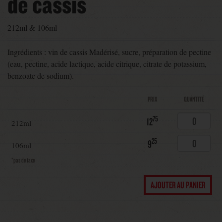
de cassis
212ml & 106ml
Ingrédients : vin de cassis Madérisé, sucre, préparation de pectine
(eau, pectine, acide lactique, acide citrique, citrate de potassium,
benzoate de sodium).
PRIX
QUANTITÉ
75
12
212ml
25
9
106ml
*pas de taxe