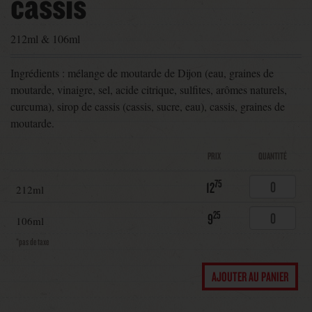
cassis
212ml & 106ml
Ingrédients : mélange de moutarde de Dijon (eau, graines de
moutarde, vinaigre, sel, acide citrique, sulfites, arômes naturels,
curcuma), sirop de cassis (cassis, sucre, eau), cassis, graines de
moutarde.
PRIX
QUANTITÉ
75
12
212ml
25
9
106ml
*pas de taxe