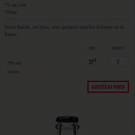
7% alc./vol.
750ml
Servir fraîche, sur glace, avec quelques tranches d'orange ou de
fraises
PRIX*
QUANTITÉ
75
22
750 mL
*plus taxes