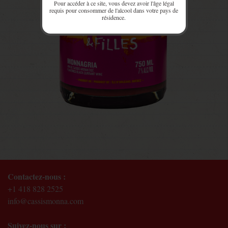
Pour accéder à ce site, vous devez avoir l'âge légal
requis pour consommer de l'alcool dans votre pays de
résidence.
Contactez-nous :
+1 418 828 2525
info@cassismonna.com
Suivez-nous sur :