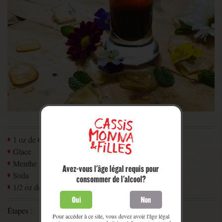
1 oz de Crème de Cassis
Glace
Menthe fraîche
Avez-vous l'âge légal requis pour
Soda
consommer de l'alcool?
1/2 oz de pastis
Oui
Non
Étapes :
Pour accéder à ce site, vous devez avoir l'âge légal